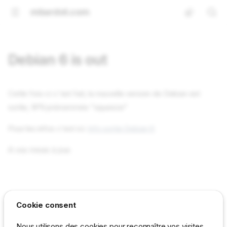
mbardot.com
Debian 6 is out
Cette fois-ci c'est fait, la nouvelle version de Debian est
sortie, N°6 prénommée "squeeze"
Pour les infos c'est ici:
Info sortie Debian 6
A vos mises à jour.
Cookie consent
Nous utilisons des cookies pour reconnaître vos visites