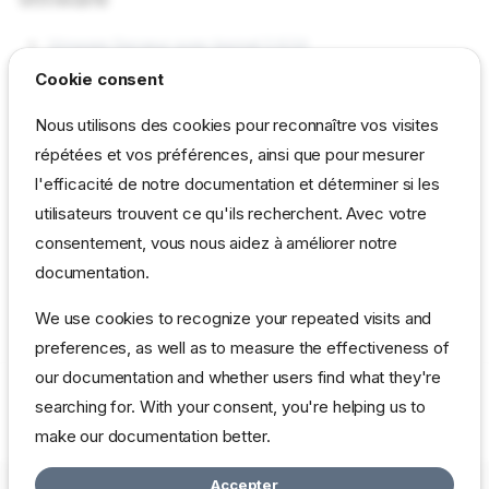
mariadb
Vmware Serveur avec kernel 2.6.24
mysql
Cookie consent
nvidia
opener
vscode
Nous utilisons des cookies pour reconnaître vos visites
perl
répétées et vos préférences, ainsi que pour mesurer
Modifier des fichiers à distance en ssh avec vscode
prestashop
l'efficacité de notre documentation et déterminer si les
restauration
utilisateurs trouvent ce qu'ils recherchent. Avec votre
sauvegarde
wordpress
consentement, vous nous aidez à améliorer notre
script
documentation.
securite
Versions WordPress
sed
We use cookies to recognize your repeated visits and
Nouvelle version de WordPress 3.6
ssh
preferences, as well as to measure the effectiveness of
sun
our documentation and whether users find what they're
ubuntu
Suivant
searching for. With your consent, you're helping us to
virtualisation
Archives du blog
make our documentation better.
vmware
vscode
Accepter
Copyright © 2026 mbardot.com
Change cookie settings
Politique