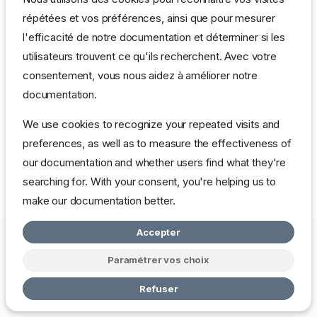
gnome 2.14
répétées et vos préférences, ainsi que pour mesurer
Côté services, c'est pas mal non plus:
l'efficacité de notre documentation et déterminer si les
utilisateurs trouvent ce qu'ils recherchent. Avec votre
apache 2
consentement, vous nous aidez à améliorer notre
php 4.4....
documentation.
L'essayer c'est l'adopter, elle constitue désormais ma station
We use cookies to recognize your repeated visits and
de travail principale, fini Windows, uniquement dans une
preferences, as well as to measure the effectiveness of
VmWare.
our documentation and whether users find what they're
searching for. With your consent, you're helping us to
make our documentation better.
Accepter
Copyright © 2026 mbardot.com
Change cookie settings
Politique
de Confidentialité
Paramétrer vos choix
Made with
Zensical
Refuser