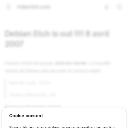
mbardot.com
Debian Etch is out !!!! 8 avril
2007
Poisson d'avril est passé,
etch est sortie
. La nouvelle
version de Debian vient de sortir en version stable.
Nom de code : ETCH
Version référencée : 4.0
Beaucoup de bonnes choses:
Cookie consent
un noyau en 2.6.18
Nous utilisons des cookies pour reconnaître vos visites