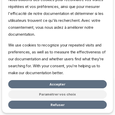
répétées et vos préférences, ainsi que pour mesurer
l'efficacité de notre documentation et déterminer si les
Quant on vous dit que Windows est en retard, c'est pas une
utilisateurs trouvent ce qu'ils recherchent. Avec votre
blague !
consentement, vous nous aidez à améliorer notre
Fait sous distrib Debian.
documentation.
We use cookies to recognize your repeated visits and
preferences, as well as to measure the effectiveness of
our documentation and whether users find what they're
searching for. With your consent, you're helping us to
make our documentation better.
Accepter
Copyright © 2026 mbardot.com
Change cookie settings
Politique
de Confidentialité
Paramétrer vos choix
Made with
Zensical
Refuser