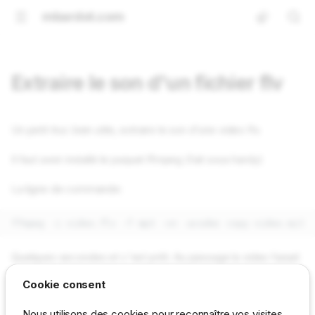
mbardot.com
Extraire le son d'un fichier flv
Un petit truc bien utile, extraire le son d'une video flv.
Il faut avoir installé le paquet ffmpeg (fait sous hardy)
La ligne de commande:
Quelques secondes et c'est prêt. Au passage la video faisait
plus de
21 Mo
sans vraiment de video quelques titres
Cookie consent
uniquement, le son au final environ
11 Mo
.
Nous utilisons des cookies pour reconnaître vos visites