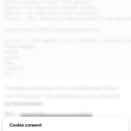
GFS 6.1-0.pre22 (cluster file system)

Evince 0.2.1 (universal document viewer)

GDM 2.6 - Includes early login capability

SELinux — This release includes coverage for 80 new dae
http://fedora.redhat.com/docs/selinux-faq/

For This is the complete list of daemons covered by the
NetworkManager

amanda

apache

apmd

arpwatch

L'installation se fait sans souci, il est préférable d'utiliser
l'iso DVD, presque 3 Go à télécharger, mais le résultat est
EXTRAORDINAIRE
.
Cookie consent