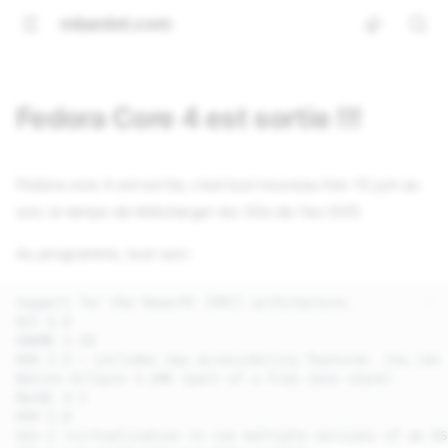
mbardot.com
Fedora Core 4 est sortie !!!
Fedora core 4 est sortie, c'est tout nouveau hier 13 juin au
soir, le temps de télécharger les 3Go de l'iso DVD.
Au programme, tout ceci:
Support for the PowerPC (PPC) architecture.

GCC 4.0

GNOME 2.10

KDE 3.4 — includes new accessibility features. You can 
Native Eclipse 3.1M6 (part of a free Java stack)

MySQL 4.1

PHP 5.0

Xen 2 (virtualization to run multiple versions of an OS)