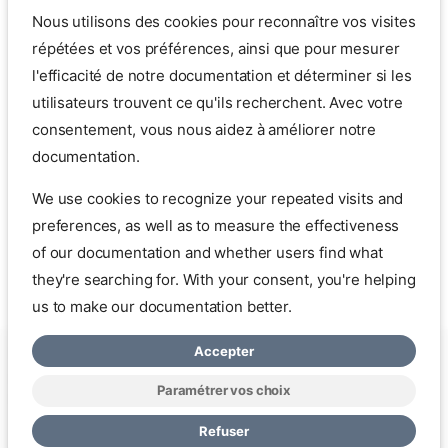
Nous utilisons des cookies pour reconnaître vos visites
répétées et vos préférences, ainsi que pour mesurer
l'efficacité de notre documentation et déterminer si les
utilisateurs trouvent ce qu'ils recherchent. Avec votre
consentement, vous nous aidez à améliorer notre
documentation.
La concurence devient sévère chez notre cher ami linux,
We use cookies to recognize your repeated visits and
windows n'a qu'à bien se tenir.
preferences, as well as to measure the effectiveness
of our documentation and whether users find what
they're searching for. With your consent, you're helping
Quote
us to make our documentation better.
Accepter
Copyright © 2026 mbardot.com
Change cookie settings
Politique
de Confidentialité
Paramétrer vos choix
Made with
Zensical
Refuser