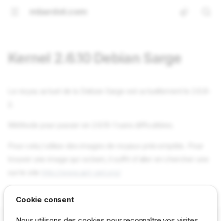
mbardot.com
Kernel 2.6.10 Debian Sarge
Le noyau actuel de la Debian Sarge est actuellement le 2.6.8-
2.
Méthode pour passer en 2.6.10-1 sans difficultées.
Pour cela j'utilise des images de noyaux précompilés. Pour
trouver une image qui va bien, il suffit d'aller en chercher une
sur le site
http://www.apt-get.org/
Modification du /etc/apt/sources.list
Cookie consent
ajout:

Nous utilisons des cookies pour reconnaître vos visites