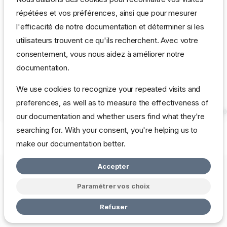
#Kernel 2.6.10-1

répétées et vos préférences, ainsi que pour mesurer
deb http://puga.vdu.lt/debian sarge main

deb-src http://puga.vdu.lt/debian sarge main

l'efficacité de notre documentation et déterminer si les
utilisateurs trouvent ce qu'ils recherchent. Avec votre
apt-get update

consentement, vous nous aidez à améliorer notre
apt-get install kernel-image-2.6.10-1-686

documentation.
reboot

We use cookies to recognize your repeated visits and
preferences, as well as to measure the effectiveness of
debian:~# uname -a

our documentation and whether users find what they're
searching for. With your consent, you're helping us to
Qui a dit que linux était compliqué...
make our documentation better.
Accepter
Copyright © 2026 mbardot.com
Change cookie settings
Politique
de Confidentialité
Paramétrer vos choix
Made with
Zensical
Refuser