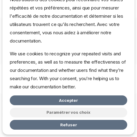
répétées et vos préférences, ainsi que pour mesurer
Si elle n'est pas installée
l'efficacité de notre documentation et déterminer si les
apt-get install ntpdate

utilisateurs trouvent ce qu'ils recherchent. Avec votre
consentement, vous nous aidez à améliorer notre
Sous Ubuntu

documentation.
sudo /usr/sbin/ntpdate ntp.ubuntu.com

Ou avec le compte root:

We use cookies to recognize your repeated visits and
preferences, as well as to measure the effectiveness of
our documentation and whether users find what they're
searching for. With your consent, you're helping us to
make our documentation better.
Accepter
Copyright © 2026 mbardot.com
Change cookie settings
Politique
de Confidentialité
Paramétrer vos choix
Made with
Zensical
Refuser