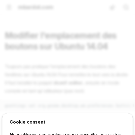
mbardot.com
Modifier l'emplacement des
boutons sur Ubuntu 14.04
Toujours pas pratique l'emplacement des boutons des
fenêtres sur Ubuntu 14.04 Pour remettre le tout vers la droite:
Il faut installer le paquet
dconf-editor
, ensuite en mode
console en tant qu'utilisateur (pas root)
Merci:
http://blocnotelinux.blogspot.fr/2008/04/activer-les-
Cookie consent
effets-simplifis-du-bureau.html
Nous utilisons des cookies pour reconnaître vos visites