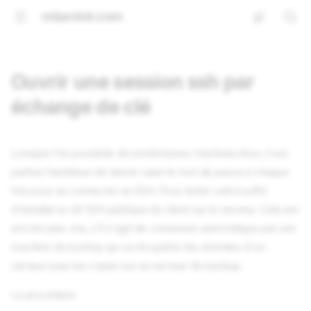
mbardot.com
Ouvrir une session ssh par
échange de clé
Lorsque l'on possède de nombreuses machines linux, il est
parfois fastidieux de devoir saisir le mot de passe à chaque
fois pour se connecter en SSH. Pour éviter celà il suffit
d'installer la clé SSH publique du client sur le serveur. Cela est
encore plus vrai, s'il s'agit de connexion automatique par une
machine de backup qui va récupérer les données d'un
serveur pour les copier sur un serveur de backup.
La procédure: