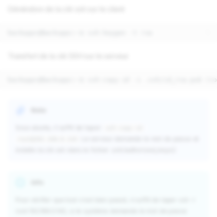
Génération de la clé ssh sur le client
Transfert de la clé SSH sur le serveur
Note
Sous ubuntu, il suffit de taper:
ssh-copy-id
Le serveur demande le mot de passe et
root@192.168.0.143
installe la clé ssh dans le fichier .ssh/authorized_keys2
Info
Pour vérifier que tout s'est bien passé, il suffit de taper ssh -l
root 192.168.0.143, si le système demande le mot de passe