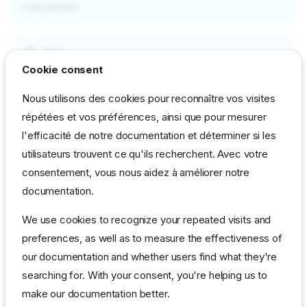
c'est pas bon.
Note
Cookie consent
Il est possible de raccourcir encore la connexion en créant un
alias dans le .bashrc
Nous utilisons des cookies pour reconnaître vos visites
répétées et vos préférences, ainsi que pour mesurer
l'efficacité de notre documentation et déterminer si les
utilisateurs trouvent ce qu'ils recherchent. Avec votre
consentement, vous nous aidez à améliorer notre
Note
documentation.
Il suffira après avoir valider la modif par "source .bashrc" de
taper
We use cookies to recognize your repeated visits and
preferences, as well as to measure the effectiveness of
our documentation and whether users find what they're
searching for. With your consent, you're helping us to
c'est tout.
make our documentation better.