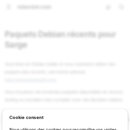
mbardot.com
Paquets Debian récents pour
Sarge
Vous êtes en Debian stable et vous souhaitez utiliser des
paquets plus récents, une bonne adresse
http://www.backports.org/
Vous trouverez de nombreux paquets disponibles en version
testing ou unstable mais compilés avec des librairies stables.
A ajouter dans le /etc/apt/sources.list

Cookie consent
Nous utilisons des cookies pour reconnaître vos visites