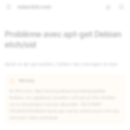
mbardot.com
Problème avec apt-get Debian
etch/sid
Après un apt-get update, j'obtiens des messages du type
Warning
W: GPG error: http://security.debian.org testing/updates
Release: Les signatures suivantes n'ont pas pu être vérifiées
car la clé publique n'est pas disponible : NO_PUBKEY
F1D53D8C4F368D5D Après pas mal de recherche je m'en suis
sorti avec cette commande