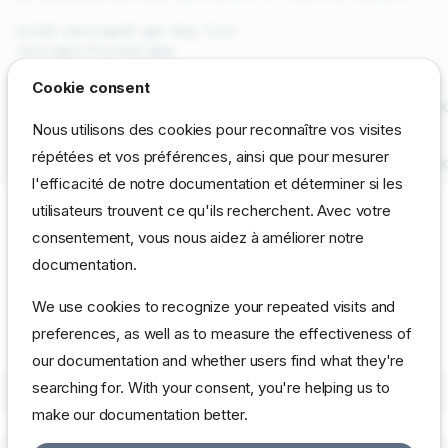
etch3:/etc/apt# apt-key list

/etc/apt/trusted.gpg

--------------------

Cookie consent
pub   1024D/2D230C5F 2006-01-03 [expire: 2007-02-07]

uid                  Debian Archive Automatic Signing K
Nous utilisons des cookies pour reconnaître vos visites
pub   1024D/4F368D5D 2005-01-31 [expire: 2006-01-31]

répétées et vos préférences, ainsi que pour mesurer
l'efficacité de notre documentation et déterminer si les
utilisateurs trouvent ce qu'ils recherchent. Avec votre
Au passage il fallait installer le paquet
debian-keyring
consentement, vous nous aidez à améliorer notre
documentation.
Note
We use cookies to recognize your repeated visits and
Si cela ne fonctionne toujours pas on peut récupérer des clés
avec cette commande
preferences, as well as to measure the effectiveness of
our documentation and whether users find what they're
searching for. With your consent, you're helping us to
make our documentation better.