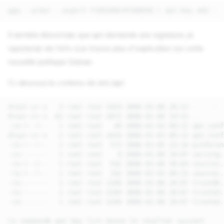
Il semble désormais que apt demande une signature, je
rajouterais de l'info si je trouve plus d'explication sur cette
nouvelle politique Debian.
Ci-dessous le contenu de /etc/apt
drwxr-xr-x   3 root root 1024 2006-01-08 20:12 .

drwxr-xr-x  62 root root 3072 2006-01-08 19:52 ..

-rw-r--r--   1 root root   40 2006-01-03 00:12 apt.conf

drwxr-xr-x   2 root root 1024 2006-01-03 00:13 apt.conf
-rw-r--r--   1 root root  373 2006-01-05 22:10 preferen
-rw-------   1 root root    0 2006-01-08 20:07 secring.
-rw-r--r--   1 root root  542 2006-01-08 20:04 sources.
-rw-r--r--   1 root root  102 2006-01-03 00:15 sources.
-rw-------   1 root root 1200 2006-01-08 20:07 trustdb.
-rw-------   1 root root 2204 2006-01-08 20:07 trusted.
-rw-------   1 root root 2204 2006-01-08 20:07 trusted.
La commande apt-key list donne le résultat suivant
