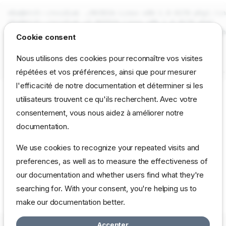
mba@etch:~/nvidia$ ./NVIDIA-Linux-x86-1.0-8178-pkg1.run
mba@etch:~/nvidia$ cd NVIDIA-Linux-x86-1.0-8178-pkg1

mba@etch:~/nvidia/NVIDIA-Linux-x86-1.0-8178-pkg1$ patch
Cookie consent
Ensuite

Nous utilisons des cookies pour reconnaître vos visites
répétées et vos préférences, ainsi que pour mesurer
l'efficacité de notre documentation et déterminer si les
La compilation se passe sans message d'erreur.
utilisateurs trouvent ce qu'ils recherchent. Avec votre
consentement, vous nous aidez à améliorer notre
Info
documentation.
Fait sur : debian etch/sid
We use cookies to recognize your repeated visits and
Nvidia GeForce 2 MX400
preferences, as well as to measure the effectiveness of
our documentation and whether users find what they're
Linux etch 2.6.16-1-k7 #1 Wed Mar 22 15:55:16 UTC 2006 i686
searching for. With your consent, you're helping us to
GNU/Linux
make our documentation better.
Accepter
Copyright © 2026 mbardot.com
Change cookie settings
Politique