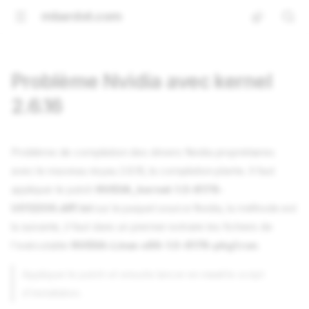
mbardot.com
Problème Nvidia avec kernel
2.6.16
Problème de compilation des drivers Nvidia propriétaires
avec le nouveau noyau 2.6.16, la compilation plante. Il faut
appliquer le patch
NVIDIA_kernel-1.0-8178-
U012206.diff.txt
sur le paquet source Nvidia, la méthode est
la suivante, il faut dans un premier extraire les fichiers de
l'exécutable
NVIDIA-Linux-x86-1.0-8178-pkg1.run
.
Appliquer le patch et ensuite lancer en
root
le script
d'installation.