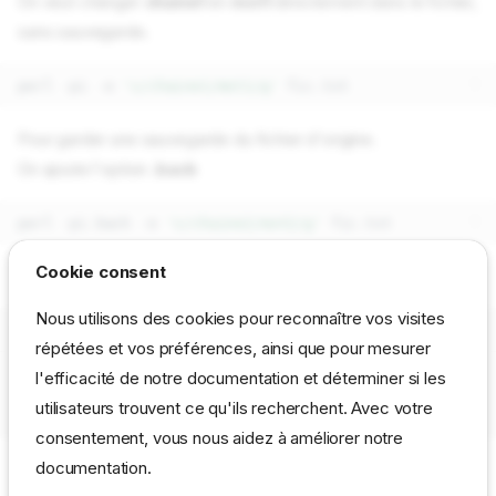
On veut changer
chaine1
en
mot1
directement dans le fichier,
sans sauvegarde.
perl
-
pi
-
e
's/chaine1/mot1/g'
fic
.
txt
Pour garder une sauvegarde du fichier d'origine.
On ajoute l'option
.back
perl
-
pi
.
back
-
e
's/chaine2/mot2/g'
fic
.
txt
Cookie consent
Affichage du fichier sauvegardé:
Nous utilisons des cookies pour reconnaître vos visites
fic.txt.back
répétées et vos préférences, ainsi que pour mesurer
mot1

l'efficacité de notre documentation et déterminer si les
chaine2

utilisateurs trouvent ce qu'ils recherchent. Avec votre
consentement, vous nous aidez à améliorer notre
documentation.
Affichage du fichier modifié: