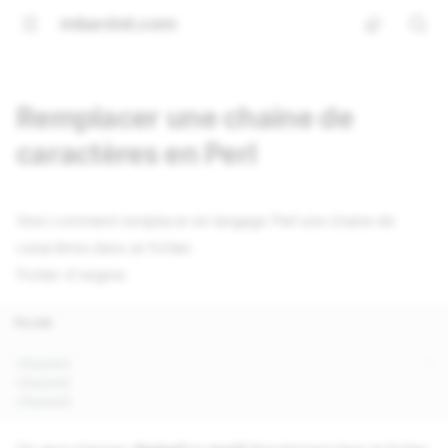
mbardot.com
Remplacer une chaine de
caractères en Perl
Voici comment remplacer en langage Perl une chaine de
caractères dans un fichier.
Fichier d'origine:
fic.txt
chaine1

chaine2
