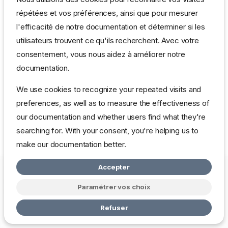
Vous pourrez la trouver sur le site officiel
répétées et vos préférences, ainsi que pour mesurer
http://www.ubuntulinux.org/
l'efficacité de notre documentation et déterminer si les
Au passage, pour ceux qui souhaitent l'essayer dans une
utilisateurs trouvent ce qu'ils recherchent. Avec votre
vmware, il faudra l'installer en utilisant un disque virtuel IDE et
consentement, vous nous aidez à améliorer notre
non SCSI.
documentation.
A part ça, pas mal pour une distribution encore toute jeune. Il
We use cookies to recognize your repeated visits and
faut dire que c'est de la Debian, un gage de qualité.
preferences, as well as to measure the effectiveness of
our documentation and whether users find what they're
Il faut espérer une sortie proche de la Sarge car toutes ces
searching for. With your consent, you're helping us to
distributions commencent à lui faire un peu d'ombre.
make our documentation better.
Accepter
Copyright © 2026 mbardot.com
Change cookie settings
Politique
de Confidentialité
Paramétrer vos choix
Made with
Zensical
Refuser