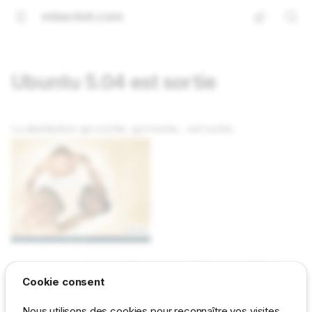
mbardot.com
Ubuntu 5.04 est sortie
La distribution qui monte, qui monte... est sortie.
Au programme Kernel 2.6.10. Apache 2.0.53, php 4.3.10 et
Cookie consent
MySQL 4.0.23.
Nous utilisons des cookies pour reconnaître vos visites