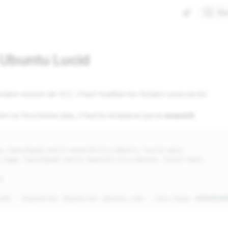
Re
3 Ubuntu Lucid
rnière version de VLC, il faut modifier les fichiers sources.list
rn ne fonctionne plus, il faut le remplacer par
n-muench
a.launchpad.net/n-muench/vlc/ubuntu lucid main

//ppa.launchpad.net/n-muench//vlc/ubuntu lucid main


