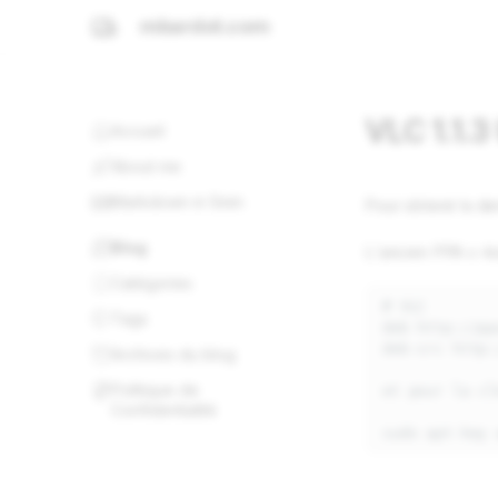
mbardot.com
VLC 1.1.
Accueil
About me
Markdown in 5min
Pour obtenir la de
Blog
L'ancien PPA c-ko
Catégories
# VLC

Tags
deb http://pp
deb-src http:
Archives du blog
Politique de
et pour la clé
Confidentialité