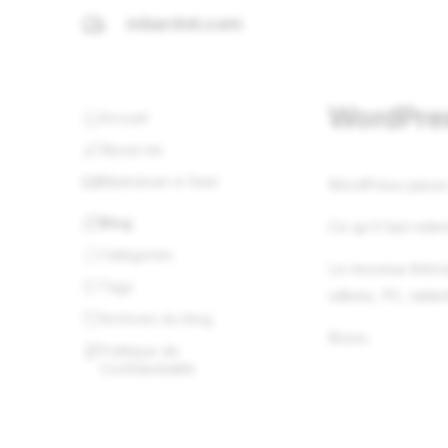
mbardot.com
WordPres
Accueil
About me
Markdown in 5min
WordPress passe 
Blog
Ce qu'il faut rete
Catégories
Le nouveau thème 
Tags
utilisés, PC, tabl
Archives du blog
Bravo.
Politique de
Confidentialité