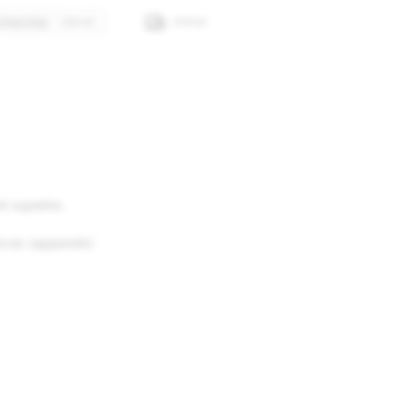
cherche
GitHub
ent superbe.
ces (appareils)